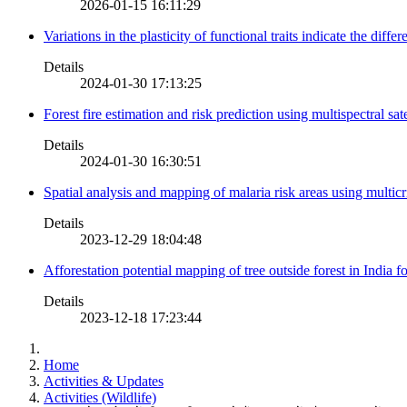
2026-01-15 16:11:29
Variations in the plasticity of functional traits indicate the diff
Details
2024-01-30 17:13:25
Forest fire estimation and risk prediction using multispectral sat
Details
2024-01-30 16:30:51
Spatial analysis and mapping of malaria risk areas using multic
Details
2023-12-29 18:04:48
Afforestation potential mapping of tree outside forest in India
Details
2023-12-18 17:23:44
Home
Activities & Updates
Activities (Wildlife)