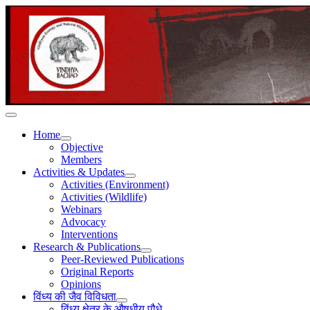
Home
Objective
Members
Activities & Updates
Activities (Environment)
Activities (Wildlife)
Webinars
Advocacy
Interventions
Research & Publications
Peer-Reviewed Publications
Original Reports
Opinions
विंध्य की जैव विविधता
विंध्य क्षेत्र के औषधीय पौधे