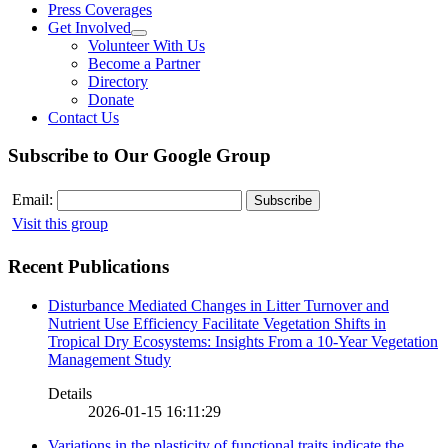
Press Coverages
Get Involved
Volunteer With Us
Become a Partner
Directory
Donate
Contact Us
Subscribe to Our Google Group
Email:
Visit this group
Recent Publications
Disturbance Mediated Changes in Litter Turnover and
Nutrient Use Efficiency Facilitate Vegetation Shifts in
Tropical Dry Ecosystems: Insights From a 10-Year Vegetation
Management Study
Details
2026-01-15 16:11:29
Variations in the plasticity of functional traits indicate the