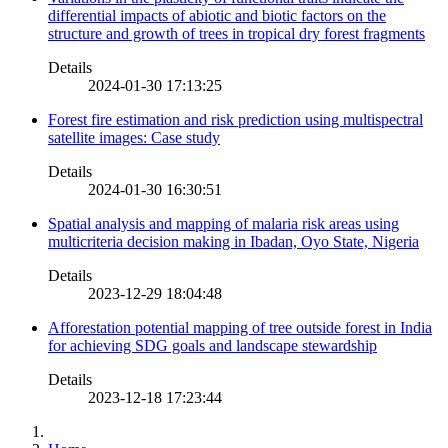
differential impacts of abiotic and biotic factors on the
structure and growth of trees in tropical dry forest fragments
Details
2024-01-30 17:13:25
Forest fire estimation and risk prediction using multispectral
satellite images: Case study
Details
2024-01-30 16:30:51
Spatial analysis and mapping of malaria risk areas using
multicriteria decision making in Ibadan, Oyo State, Nigeria
Details
2023-12-29 18:04:48
Afforestation potential mapping of tree outside forest in India
for achieving SDG goals and landscape stewardship
Details
2023-12-18 17:23:44