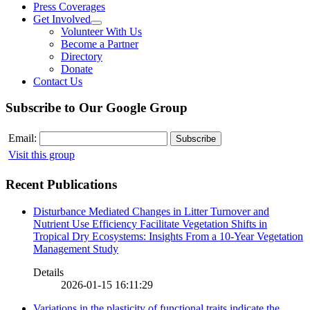
Press Coverages
Get Involved
Volunteer With Us
Become a Partner
Directory
Donate
Contact Us
Subscribe to Our Google Group
Email:
Visit this group
Recent Publications
Disturbance Mediated Changes in Litter Turnover and
Nutrient Use Efficiency Facilitate Vegetation Shifts in
Tropical Dry Ecosystems: Insights From a 10-Year Vegetation
Management Study
Details
2026-01-15 16:11:29
Variations in the plasticity of functional traits indicate the