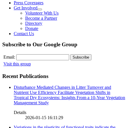
Press Coverages
Get Involved
Volunteer With Us
Become a Partner
Directory
Donate
Contact Us
Subscribe to Our Google Group
Email:
Visit this group
Recent Publications
Disturbance Mediated Changes in Litter Turnover and
Nutrient Use Efficiency Facilitate Vegetation Shifts in
Tropical Dry Ecosystems: Insights From a 10-Year Vegetation
Management Study
Details
2026-01-15 16:11:29
Variations in the plasticity of functional traits indicate the