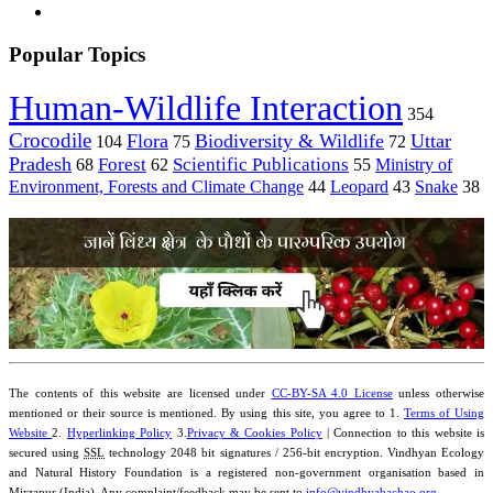
Popular Topics
Human-Wildlife Interaction
354
Crocodile
Flora
Biodiversity & Wildlife
Uttar
104
75
72
Pradesh
Forest
Scientific Publications
Ministry of
68
62
55
Environment, Forests and Climate Change
44
Leopard
43
Snake
38
The contents of this website are licensed under
CC-BY-SA 4.0 License
unless otherwise
mentioned or their source is mentioned. By using this site, you agree to 1.
Terms of Using
Website
2.
Hyperlinking Policy
3.
Privacy & Cookies Policy
| Connection to this website is
secured using
SSL
technology 2048 bit signatures / 256-bit encryption. Vindhyan Ecology
and Natural History Foundation is a registered non-government organisation based in
Mirzapur (India). Any complaint/feedback may be sent to
info@vindhyabachao.org