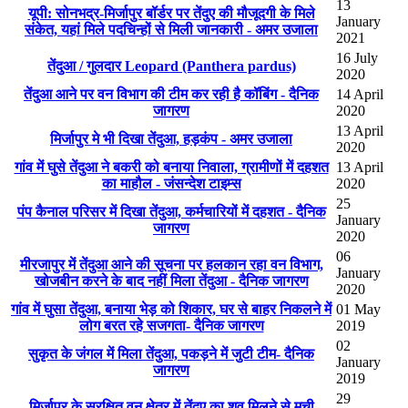
13
यूपी: सोनभद्र-मिर्जापुर बॉर्डर पर तेंदुए की मौजूदगी के मिले
January
संकेत, यहां मिले पदचिन्हों से मिली जानकारी - अमर उजाला
2021
16 July
तेंदुआ / गुलदार Leopard (Panthera pardus)
2020
तेंदुआ आने पर वन विभाग की टीम कर रही है कॉबिंग - दैनिक
14 April
जागरण
2020
13 April
मिर्जापुर मे भी दिखा तेंदुआ, हड़कंप - अमर उजाला
2020
गांव में घुसे तेंदुआ ने बकरी को बनाया निवाला, ग्रामीणों में दहशत
13 April
का माहौल - जंसन्देश टाइम्स
2020
25
पंप कैनाल परिसर में दिखा तेंदुआ, कर्मचारियों में दहशत - दैनिक
January
जागरण
2020
06
मीरजापुर में तेंदुआ आने की सूचना पर हलकान रहा वन विभाग,
January
खोजबीन करने के बाद नहीं मिला तेंदुआ - दैनिक जागरण
2020
गांव में घुसा तेंदुआ, बनाया भेड़ को शिकार, घर से बाहर निकलने में
01 May
लोग बरत रहे सजगता- दैनिक जागरण
2019
02
सुकृत के जंगल में मिला तेंदुआ, पकड़ने में जुटी टीम- दैनिक
January
जागरण
2019
29
मिर्जापुर के सुरक्षित वन क्षेत्र में तेंदुए का शव मिलने से मची