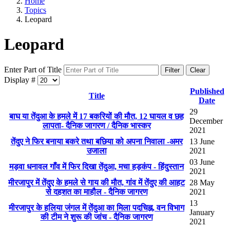
Home
Topics
Leopard
Leopard
Enter Part of Title
Filter
Clear
Display #
Published
Title
Date
29
बाघ या तेंदुआ के हमले में 17 बकरियों की मौत, 12 घायल व छह
December
लापता- दैनिक जागरण / दैनिक भास्कर
2021
तेंदुए ने फिर बनाया बकरे तथा बछिया को अपना निवाला -अमर
13 June
उजाला
2021
03 June
मड़वा धनावल गाँव में फिर दिखा तेंदुआ, मचा हड़कंप - हिंदुस्तान
2021
मीरजापुर में तेंदुए के हमले से गाय की मौत, गांव में तेंदुए की आहट
28 May
से दहशत का माहौल - दैनिक जागरण
2021
13
मीरजापुर के हलिया जंगल में तेंदुआ का मिला पदचिह्न, वन विभाग
January
की टीम ने शुरू की जांच - दैनिक जागरण
2021