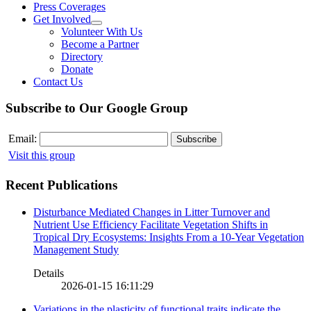
Press Coverages
Get Involved
Volunteer With Us
Become a Partner
Directory
Donate
Contact Us
Subscribe to Our Google Group
Email:
Visit this group
Recent Publications
Disturbance Mediated Changes in Litter Turnover and
Nutrient Use Efficiency Facilitate Vegetation Shifts in
Tropical Dry Ecosystems: Insights From a 10-Year Vegetation
Management Study
Details
2026-01-15 16:11:29
Variations in the plasticity of functional traits indicate the