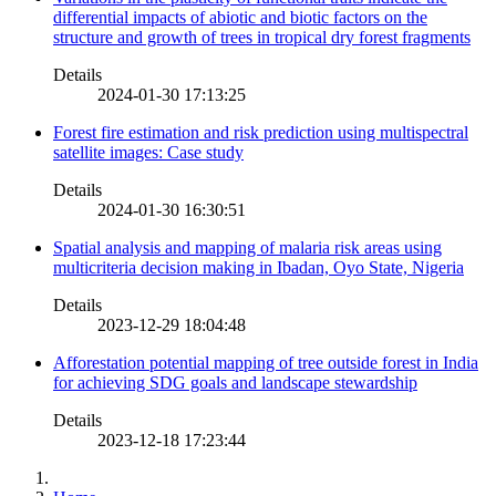
differential impacts of abiotic and biotic factors on the
structure and growth of trees in tropical dry forest fragments
Details
2024-01-30 17:13:25
Forest fire estimation and risk prediction using multispectral
satellite images: Case study
Details
2024-01-30 16:30:51
Spatial analysis and mapping of malaria risk areas using
multicriteria decision making in Ibadan, Oyo State, Nigeria
Details
2023-12-29 18:04:48
Afforestation potential mapping of tree outside forest in India
for achieving SDG goals and landscape stewardship
Details
2023-12-18 17:23:44