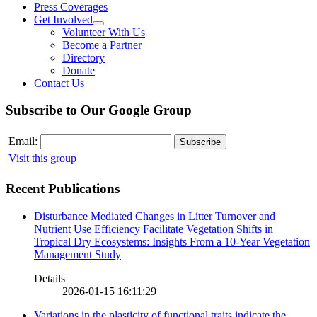
Press Coverages
Get Involved
Volunteer With Us
Become a Partner
Directory
Donate
Contact Us
Subscribe to Our Google Group
Email:
Visit this group
Recent Publications
Disturbance Mediated Changes in Litter Turnover and
Nutrient Use Efficiency Facilitate Vegetation Shifts in
Tropical Dry Ecosystems: Insights From a 10-Year Vegetation
Management Study
Details
2026-01-15 16:11:29
Variations in the plasticity of functional traits indicate the