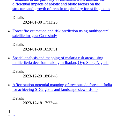
differential impacts of abiotic and biotic factors on the
structure and growth of trees in tropical dry forest fragments
Details
2024-01-30 17:13:25
Forest fire estimation and risk prediction using multispectral
satellite images: Case study
Details
2024-01-30 16:30:51
Spatial analysis and mapping of malaria risk areas using
multicriteria decision making in Ibadan, Oyo State, Nigeria
Details
2023-12-29 18:04:48
Afforestation potential mapping of tree outside forest in India
for achieving SDG goals and landscape stewardship
Details
2023-12-18 17:23:44