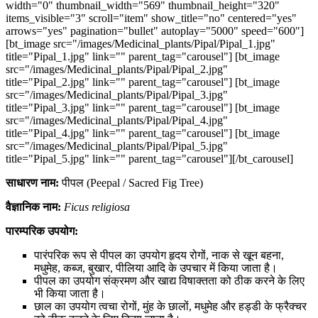
width="0" thumbnail_width="569" thumbnail_height="320"
items_visible="3" scroll="item" show_title="no" centered="yes"
arrows="yes" pagination="bullet" autoplay="5000" speed="600"]
[bt_image src="/images/Medicinal_plants/Pipal/Pipal_1.jpg"
title="Pipal_1.jpg" link="" parent_tag="carousel"] [bt_image
src="/images/Medicinal_plants/Pipal/Pipal_2.jpg"
title="Pipal_2.jpg" link="" parent_tag="carousel"] [bt_image
src="/images/Medicinal_plants/Pipal/Pipal_3.jpg"
title="Pipal_3.jpg" link="" parent_tag="carousel"] [bt_image
src="/images/Medicinal_plants/Pipal/Pipal_4.jpg"
title="Pipal_4.jpg" link="" parent_tag="carousel"] [bt_image
src="/images/Medicinal_plants/Pipal/Pipal_5.jpg"
title="Pipal_5.jpg" link="" parent_tag="carousel"][/bt_carousel]
साधारण नाम:
पीपल (Peepal / Sacred Fig Tree)
वैज्ञानिक नाम:
Ficus religiosa
पारम्परिक उपयोग:
पारंपरिक रूप से पीपल का उपयोग हृदय रोगों, नाक से खून बहना,
मधुमेह, कब्ज, बुखार, पीलिया आदि के उपचार में किया जाता है।
पीपल का उपयोग संक्रमण और खाद्य विषाक्तता को ठीक करने के लिए
भी किया जाता है।
छाल का उपयोग त्वचा रोगों, मुंह के छालों, मधुमेह और हड्डी के फ्रैक्चर