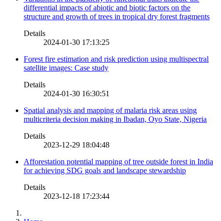
differential impacts of abiotic and biotic factors on the
structure and growth of trees in tropical dry forest fragments
Details
2024-01-30 17:13:25
Forest fire estimation and risk prediction using multispectral
satellite images: Case study
Details
2024-01-30 16:30:51
Spatial analysis and mapping of malaria risk areas using
multicriteria decision making in Ibadan, Oyo State, Nigeria
Details
2023-12-29 18:04:48
Afforestation potential mapping of tree outside forest in India
for achieving SDG goals and landscape stewardship
Details
2023-12-18 17:23:44