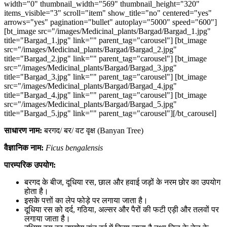
width="0" thumbnail_width="569" thumbnail_height="320"
items_visible="3" scroll="item" show_title="no" centered="yes"
arrows="yes" pagination="bullet" autoplay="5000" speed="600"]
[bt_image src="/images/Medicinal_plants/Bargad/Bargad_1.jpg"
title="Bargad_1.jpg" link="" parent_tag="carousel"] [bt_image
src="/images/Medicinal_plants/Bargad/Bargad_2.jpg"
title="Bargad_2.jpg" link="" parent_tag="carousel"] [bt_image
src="/images/Medicinal_plants/Bargad/Bargad_3.jpg"
title="Bargad_3.jpg" link="" parent_tag="carousel"] [bt_image
src="/images/Medicinal_plants/Bargad/Bargad_4.jpg"
title="Bargad_4.jpg" link="" parent_tag="carousel"] [bt_image
src="/images/Medicinal_plants/Bargad/Bargad_5.jpg"
title="Bargad_5.jpg" link="" parent_tag="carousel"][/bt_carousel]
साधारण नाम:
बरगद/ बर/ वट वृक्ष (Banyan Tree)
वैज्ञानिक नाम:
Ficus bengalensis
पारम्परिक उपयोग:
बरगद के बीज, दूधिया रस, छाल और हवाई जड़ों के नरम छोर का उपयोग
होता है।
इसके पत्तों का लेप फोड़े पर लगाया जाता है।
दूधिया रस को दर्द, गठिया, अल्सर और पैरों की फटी एड़ी और तलवों पर
लगाया जाता है।