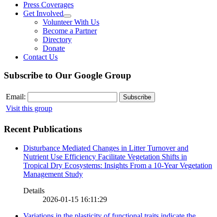
Press Coverages
Get Involved
Volunteer With Us
Become a Partner
Directory
Donate
Contact Us
Subscribe to Our Google Group
Email:
Visit this group
Recent Publications
Disturbance Mediated Changes in Litter Turnover and
Nutrient Use Efficiency Facilitate Vegetation Shifts in
Tropical Dry Ecosystems: Insights From a 10-Year Vegetation
Management Study
Details
2026-01-15 16:11:29
Variations in the plasticity of functional traits indicate the