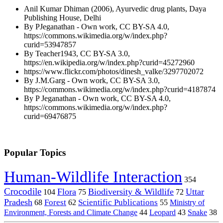
Anil Kumar Dhiman (2006), Ayurvedic drug plants, Daya
Publishing House, Delhi
By PJeganathan - Own work, CC BY-SA 4.0,
https://commons.wikimedia.org/w/index.php?
curid=53947857
By Teacher1943, CC BY-SA 3.0,
https://en.wikipedia.org/w/index.php?curid=45272960
https://www.flickr.com/photos/dinesh_valke/3297702072
By J.M.Garg - Own work, CC BY-SA 3.0,
https://commons.wikimedia.org/w/index.php?curid=4187874
By P Jeganathan - Own work, CC BY-SA 4.0,
https://commons.wikimedia.org/w/index.php?
curid=69476875
Popular Topics
Human-Wildlife Interaction
354
Crocodile
Flora
Biodiversity & Wildlife
Uttar
104
75
72
Pradesh
Forest
Scientific Publications
Ministry of
68
62
55
Environment, Forests and Climate Change
44
Leopard
43
Snake
38