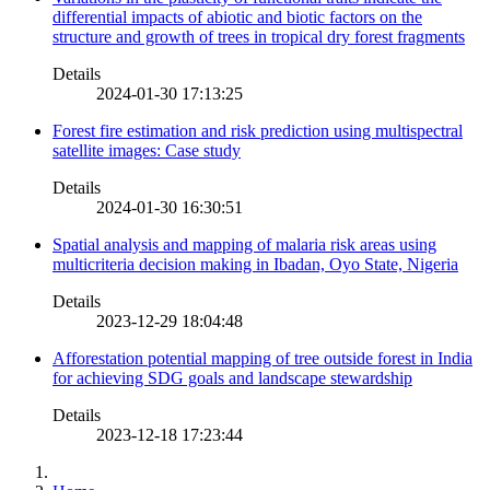
differential impacts of abiotic and biotic factors on the
structure and growth of trees in tropical dry forest fragments
Details
2024-01-30 17:13:25
Forest fire estimation and risk prediction using multispectral
satellite images: Case study
Details
2024-01-30 16:30:51
Spatial analysis and mapping of malaria risk areas using
multicriteria decision making in Ibadan, Oyo State, Nigeria
Details
2023-12-29 18:04:48
Afforestation potential mapping of tree outside forest in India
for achieving SDG goals and landscape stewardship
Details
2023-12-18 17:23:44