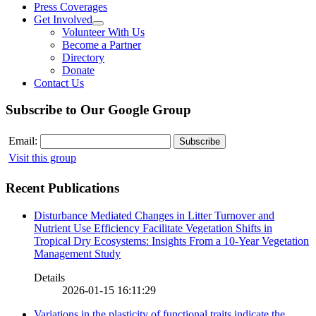
Press Coverages
Get Involved
Volunteer With Us
Become a Partner
Directory
Donate
Contact Us
Subscribe to Our Google Group
Email:
Visit this group
Recent Publications
Disturbance Mediated Changes in Litter Turnover and
Nutrient Use Efficiency Facilitate Vegetation Shifts in
Tropical Dry Ecosystems: Insights From a 10-Year Vegetation
Management Study
Details
2026-01-15 16:11:29
Variations in the plasticity of functional traits indicate the