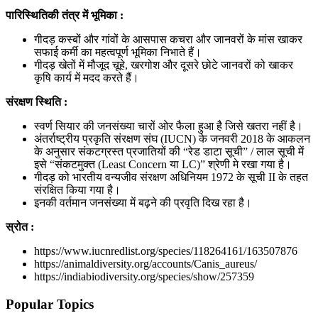
पारिस्थितिकी
तंत्र में भूमिका
:
गीदड़ कस्बों और गांवों के आसपास कचरा और जानवरों के मांस खाकर
सफाई कर्मी का महत्वपूर्ण भूमिका निभाते हैं।
गीदड़ खेतों में मौजूद चूहे, खरगोश और दूसरे छोटे जानवरों को खाकर
कृषि कार्य में मदद करते हैं।
संरक्षण
स्थिति
:
स्वर्ण सियार की जनसंख्या चारों ओर फैला हुआ है जिसे खतरा नहीं है।
अंतर्राष्ट्रीय प्रकृति संरक्षण संघ (IUCN) के जनवरी 2018 के आकलन
के अनुसार संकटग्रस्त प्रजातियों की “रेड डाटा सूची” / लाल सूची में
इसे “संकटमुक्त (Least Concern या LC)” श्रेणी मे रखा गया है।
गीदड़ को भारतीय वन्यजीव संरक्षण अधिनियम 1972 के सूची II के तहत
संरक्षित किया गया है।
इनकी वर्तमान जनसंख्या में बढ़ने की प्रवृति दिख रहा है।
स्रोत
:
https://www.iucnredlist.org/species/118264161/163507876
https://animaldiversity.org/accounts/Canis_aureus/
https://indiabiodiversity.org/species/show/257359
Popular Topics