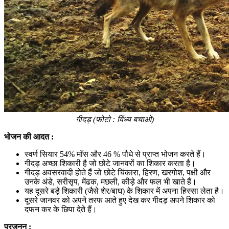
गीदड़ (फोटो : विंध्य बचाओ)
भोजन
की आदत
:
स्वर्ण सियार 54% माँस और 46 % पौधे से प्राप्त भोजन करते हैं।
गीदड़ अच्छा शिकारी है जो छोटे जानवरों का शिकार करता है।
गीदड़ अवसरवादी होते हैं जो छोटे चिंकारा, हिरण, खरगोश, पक्षी और
उनके अंडे, सरीसृप, मेंढक, मछली, कीड़े और फल भी खाते हैं।
यह दूसरे बड़े शिकारी (जैसे शेर/बाघ) के शिकार में अपना हिस्सा लेता है।
दूसरे जानवर को अपने तरफ आते हुए देख कर गीदड़ अपने शिकार को
दफन कर के छिपा देते हैं।
प्रजनन
: