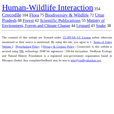
Human-Wildlife Interaction
354
Crocodile
Flora
Biodiversity & Wildlife
Uttar
104
75
72
Pradesh
Forest
Scientific Publications
Ministry of
68
62
55
Environment, Forests and Climate Change
44
Leopard
43
Snake
38
The contents of this website are licensed under
CC-BY-SA 4.0 License
unless otherwise
mentioned or their source is mentioned. By using this site, you agree to 1.
Terms of Using
Website
2.
Hyperlinking Policy
3.
Privacy & Cookies Policy
| Connection to this website is
secured using
SSL
technology 2048 bit signatures / 256-bit encryption. Vindhyan Ecology
and Natural History Foundation is a registered non-government organisation based in
Mirzapur (India). Any complaint/feedback may be sent to
info@vindhyabachao.org