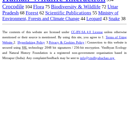
Crocodile
Flora
Biodiversity & Wildlife
Uttar
104
75
72
Pradesh
Forest
Scientific Publications
Ministry of
68
62
55
Environment, Forests and Climate Change
44
Leopard
43
Snake
38
The contents of this website are licensed under
CC-BY-SA 4.0 License
unless otherwise
mentioned or their source is mentioned. By using this site, you agree to 1.
Terms of Using
Website
2.
Hyperlinking Policy
3.
Privacy & Cookies Policy
| Connection to this website is
secured using
SSL
technology 2048 bit signatures / 256-bit encryption. Vindhyan Ecology
and Natural History Foundation is a registered non-government organisation based in
Mirzapur (India). Any complaint/feedback may be sent to
info@vindhyabachao.org