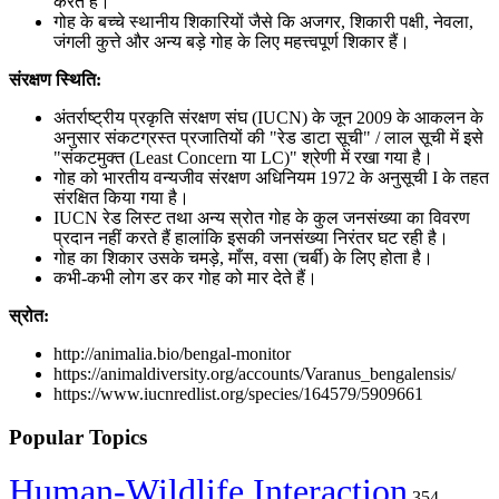
करते हैं।
गोह के बच्चे स्थानीय शिकारियों जैसे कि अजगर, शिकारी पक्षी, नेवला,
जंगली कुत्ते और अन्य बड़े गोह के लिए महत्त्वपूर्ण शिकार हैं।
संरक्षण स्थिति:
अंतर्राष्ट्रीय प्रकृति संरक्षण संघ (IUCN) के जून 2009 के आकलन के
अनुसार संकटग्रस्त प्रजातियों की "रेड डाटा सूची" / लाल सूची में इसे
"संकटमुक्त (Least Concern या LC)" श्रेणी में रखा गया है।
गोह को भारतीय वन्यजीव संरक्षण अधिनियम 1972 के अनुसूची I के तहत
संरक्षित किया गया है।
IUCN रेड लिस्ट तथा अन्य स्रोत गोह के कुल जनसंख्या का विवरण
प्रदान नहीं करते हैं हालांकि इसकी जनसंख्या निरंतर घट रही है।
गोह का शिकार उसके चमड़े, माँस, वसा (चर्बी) के लिए होता है।
कभी-कभी लोग डर कर गोह को मार देते हैं।
स्रोत:
http://animalia.bio/bengal-monitor
https://animaldiversity.org/accounts/Varanus_bengalensis/
https://www.iucnredlist.org/species/164579/5909661
Popular Topics
Human-Wildlife Interaction
354