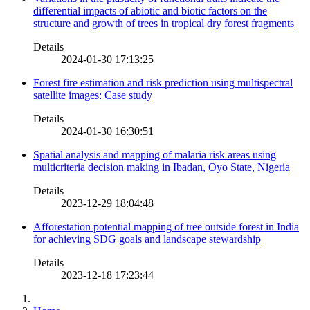
differential impacts of abiotic and biotic factors on the
structure and growth of trees in tropical dry forest fragments
Details
2024-01-30 17:13:25
Forest fire estimation and risk prediction using multispectral
satellite images: Case study
Details
2024-01-30 16:30:51
Spatial analysis and mapping of malaria risk areas using
multicriteria decision making in Ibadan, Oyo State, Nigeria
Details
2023-12-29 18:04:48
Afforestation potential mapping of tree outside forest in India
for achieving SDG goals and landscape stewardship
Details
2023-12-18 17:23:44