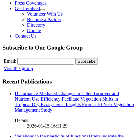
Press Coverages
Get Involved
Volunteer With Us
Become a Partner
Directory
Donate
Contact Us
Subscribe to Our Google Group
Email:
Visit this group
Recent Publications
Disturbance Mediated Changes in Litter Turnover and
Nutrient Use Efficiency Facilitate Vegetation Shifts in
Tropical Dry Ecosystems: Insights From a 10-Year Vegetation
Management Study
Details
2026-01-15 16:11:29
Variations in the plasticity of functional traits indicate the