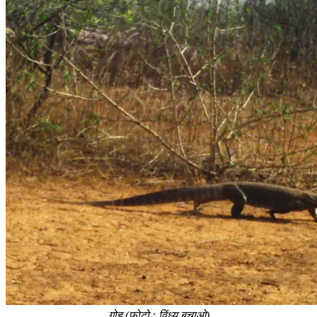
गोह (फोटो : विंध्य बचाओ)