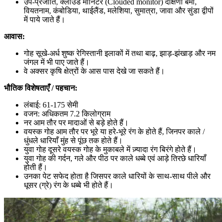
उप-प्रजाति, क्लाउड मॉनिटर (Clouded monitor) दक्षिणी बर्मा,
वियतनाम, कंबोडिया, थाईलैंड, मलेशिया, सुमात्रा, जावा और सुंडा द्वीपों
में पाये जाते हैं।
आवास:
गोह सूखे-अर्ध शुष्क रेगिस्तानी इलाकों में तथा बाढ़, झाड़-झंखाड़ और नम
जंगल में भी पाए जाते हैं।
वे अक्सर कृषि क्षेत्रों के आस पास देखे जा सकते हैं।
भौतिक विशेषताएँ / पहचान:
लंबाई: 61-175 सेमी
वजन: अधिकतम 7.2 किलोग्राम
नर आम तौर पर मादाओं से बड़े होते हैं।
वयस्क गोह आम तौर पर भूरे या हरे-भूरे रंग के होते हैं, जिनपर काले /
धुंधले धारियाँ मुंह से पूंछ तक होते हैं।
युवा गोह दूसरे वयस्क गोह के मुकाबले में ज़्यादा रंग बिरंगे होते हैं।
युवा गोह की गर्दन, गले और पीठ पर काले धब्बे एवं आड़े तिरछे धारियाँ
होती हैं।
उनका पेट सफेद होता है जिसपर काले धारियों के साथ-साथ पीले और
धूसर (ग्रे) रंग के धब्बे भी होते हैं।