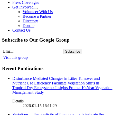
Press Coverages
Get Involved
Volunteer With Us
Become a Partner
Directory
Donate
Contact Us
Subscribe to Our Google Group
Email:
Visit this group
Recent Publications
Disturbance Mediated Changes in Litter Turnover and
Nutrient Use Efficiency Facilitate Vegetation Shifts in
Tropical Dry Ecosystems: Insights From a 10-Year Vegetation
Management Study
Details
2026-01-15 16:11:29
Variations in the plasticity of functional traits indicate the