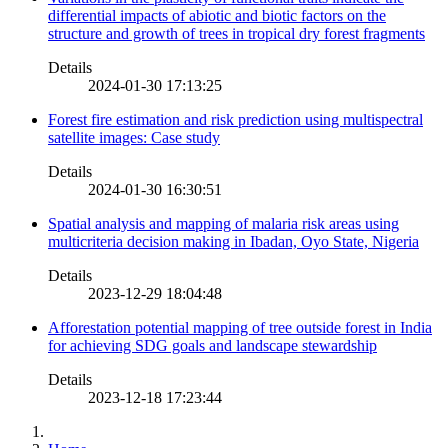
differential impacts of abiotic and biotic factors on the
structure and growth of trees in tropical dry forest fragments
Details
2024-01-30 17:13:25
Forest fire estimation and risk prediction using multispectral
satellite images: Case study
Details
2024-01-30 16:30:51
Spatial analysis and mapping of malaria risk areas using
multicriteria decision making in Ibadan, Oyo State, Nigeria
Details
2023-12-29 18:04:48
Afforestation potential mapping of tree outside forest in India
for achieving SDG goals and landscape stewardship
Details
2023-12-18 17:23:44