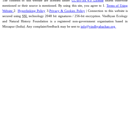
The contents of this website are licensed under
CC-BY-SA 4.0 License
unless otherwise
mentioned or their source is mentioned. By using this site, you agree to 1.
Terms of Using
Website
2.
Hyperlinking Policy
3.
Privacy & Cookies Policy
| Connection to this website is
secured using
SSL
technology 2048 bit signatures / 256-bit encryption. Vindhyan Ecology
and Natural History Foundation is a registered non-government organisation based in
Mirzapur (India). Any complaint/feedback may be sent to
info@vindhyabachao.org