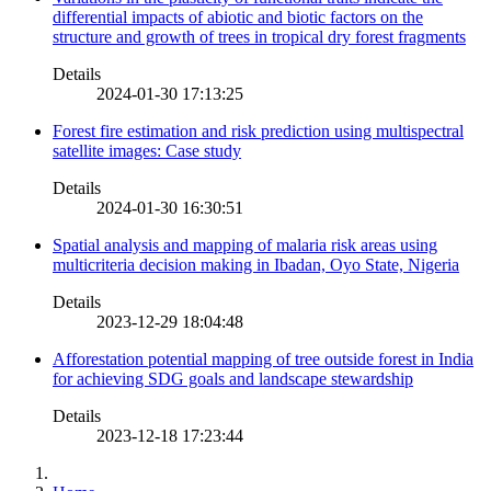
differential impacts of abiotic and biotic factors on the
structure and growth of trees in tropical dry forest fragments
Details
2024-01-30 17:13:25
Forest fire estimation and risk prediction using multispectral
satellite images: Case study
Details
2024-01-30 16:30:51
Spatial analysis and mapping of malaria risk areas using
multicriteria decision making in Ibadan, Oyo State, Nigeria
Details
2023-12-29 18:04:48
Afforestation potential mapping of tree outside forest in India
for achieving SDG goals and landscape stewardship
Details
2023-12-18 17:23:44