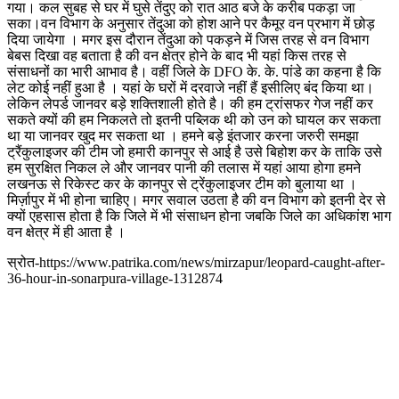
गया। कल सुबह से घर में घुसे तेंदुए को रात आठ बजे के करीब पकड़ा जा
सका।वन विभाग के अनुसार तेंदुआ को होश आने पर कैमूर वन प्रभाग में छोड़
दिया जायेगा । मगर इस दौरान तेंदुआ को पकड़ने में जिस तरह से वन विभाग
बेबस दिखा वह बताता है की वन क्षेत्र होने के बाद भी यहां किस तरह से
संसाधनों का भारी आभाव है। वहीं जिले के DFO के. के. पांडे का कहना है कि
लेट कोई नहीं हुआ है । यहां के घरों में दरवाजे नहीं हैं इसीलिए बंद किया था।
लेकिन लेपर्ड जानवर बड़े शक्तिशाली होते है। की हम ट्रांसफर गेज नहीं कर
सकते क्यों की हम निकलते तो इतनी पब्लिक थी को उन को घायल कर सकता
था या जानवर खुद मर सकता था । हमने बड़े इंतजार करना जरुरी समझा
ट्रैंकुलाइजर की टीम जो हमारी कानपुर से आई है उसे बिहोश कर के ताकि उसे
हम सुरक्षित निकल ले और जानवर पानी की तलास में यहां आया होगा हमने
लखनऊ से रिकेस्ट कर के कानपुर से ट्रेंकुलाइजर टीम को बुलाया था ।
मिर्ज़ापुर में भी होना चाहिए। मगर सवाल उठता है की वन विभाग को इतनी देर से
क्यों एहसास होता है कि जिले में भी संसाधन होना जबकि जिले का अधिकांश भाग
वन क्षेत्र में ही आता है ।
स्रोत-https://www.patrika.com/news/mirzapur/leopard-caught-after-
36-hour-in-sonarpura-village-1312874