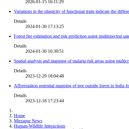
2026-01-15 16:11:29
Variations in the plasticity of functional traits indicate the diff
Details
2024-01-30 17:13:25
Forest fire estimation and risk prediction using multispectral sat
Details
2024-01-30 16:30:51
Spatial analysis and mapping of malaria risk areas using multic
Details
2023-12-29 18:04:48
Afforestation potential mapping of tree outside forest in India
Details
2023-12-18 17:23:44
Home
Mirzapur News
Human-Wildlife Interactions