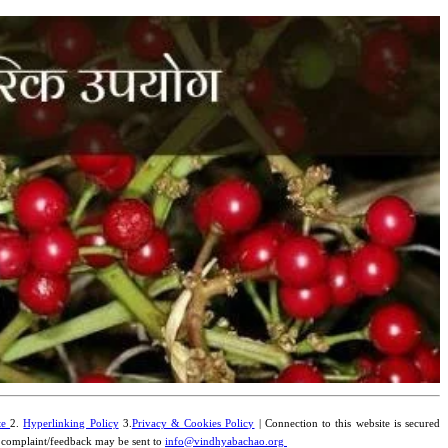
te
2.
Hyperlinking Policy
3.
Privacy & Cookies Policy
| Connection to this website is secured
y complaint/feedback may be sent to
info@vindhyabachao.org