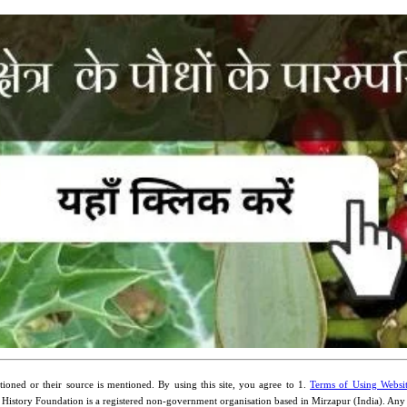
ioned or their source is mentioned. By using this site, you agree to 1.
Terms of Using Websi
 History Foundation is a registered non-government organisation based in Mirzapur (India). An