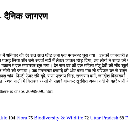
 - दैनिक जागरण
 मकान में शनिवार की देर रात सात फीट लंबा एक मगरमच्छ घुस गया। इसकी जानकार
्छ को पकड़ लिया और उसे अदवां नदी में लेकर जाकर छोड़ दिया, तब लोगों ने राहत की
्चे मकान में एक मगरमच्छ घुस गया। देर रात घर की एक महिला मंजू देवी की नींद खु
लोगों को जगाया। जब मगरमच्छ बरामदे की ओर चला गया तो परिजन घर से बाहर न
 चौबे, डिप्टी रेंजर रवि दूबे, राणा प्रताप सिंह, राजाराम वर्मा, जगदीश विश्वकर्मा
बगल स्थित नाली में गिराकर रस्सी के सहारे बांधकर सुरक्षित अदवा नदी के गहरे पानी
-there-is-chaos-20999096.html
ile
Flora
Biodiversity & Wildlife
Uttar Pradesh
F
104
75
72
68