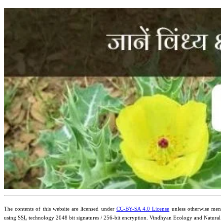
The contents of this website are licensed under
CC-BY-SA 4.0 License
unless otherwise ment
using
SSL
technology 2048 bit signatures / 256-bit encryption. Vindhyan Ecology and Natural