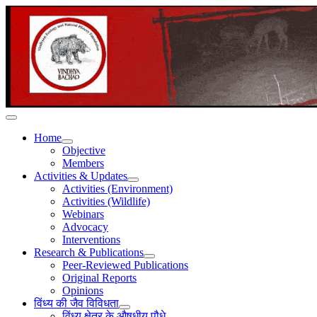
Home
Objective
Members
Activities & Updates
Activities (Environment)
Activities (Wildlife)
Webinars
Advocacy
Interventions
Research & Publications
Peer-Reviewed Publications
Original Reports
Opinions
विंध्य की जैव विविधता
विंध्य क्षेत्र के औषधीय पौधे