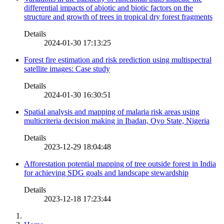
differential impacts of abiotic and biotic factors on the
structure and growth of trees in tropical dry forest fragments
Details
2024-01-30 17:13:25
Forest fire estimation and risk prediction using multispectral
satellite images: Case study
Details
2024-01-30 16:30:51
Spatial analysis and mapping of malaria risk areas using
multicriteria decision making in Ibadan, Oyo State, Nigeria
Details
2023-12-29 18:04:48
Afforestation potential mapping of tree outside forest in India
for achieving SDG goals and landscape stewardship
Details
2023-12-18 17:23:44