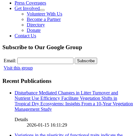
Press Coverages
Get Involved
Volunteer With Us
Become a Partner
Directory
Donate
Contact Us
Subscribe to Our Google Group
Email:
Visit this group
Recent Publications
Disturbance Mediated Changes in Litter Turnover and
Nutrient Use Efficiency Facilitate Vegetation Shifts in
Tropical Dry Ecosystems: Insights From a 10-Year Vegetation
Management Study
Details
2026-01-15 16:11:29
Variations in the plasticity of functional traits indicate the