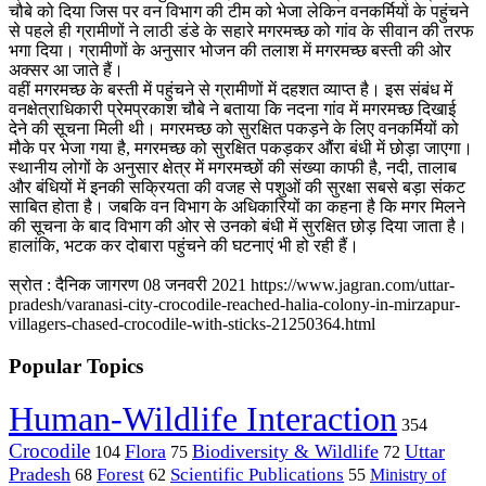
चौबे को दिया जिस पर वन विभाग की टीम को भेजा लेकिन वनकर्मियों के पहुंचने
से पहले ही ग्रामीणों ने लाठी डंडे के सहारे मगरमच्छ को गांव के सीवान की तरफ
भगा दिया। ग्रामीणों के अनुसार भोजन की तलाश में मगरमच्‍छ बस्‍ती की ओर
अक्‍सर आ जाते हैं।
वहीं मगरमच्छ के बस्ती में पहुंचने से ग्रामीणों में दहशत व्याप्त है। इस संबंध में
वनक्षेत्राधिकारी प्रेमप्रकाश चौबे ने बताया कि नदना गांव में मगरमच्छ दिखाई
देने की सूचना मिली थी। मगरमच्छ को सुरक्षित पकड़ने के लिए वनकर्मियों को
मौके पर भेजा गया है, मगरमच्छ को सुरक्षित पकड़कर औंरा बंधी में छोड़ा जाएगा।
स्‍थानीय लोगों के अनुसार क्षेत्र में मगरमच्‍छों की संख्‍या काफी है, नदी, तालाब
और बंधियों में इनकी सक्रियता की वजह से पशुओं की सुरक्षा सबसे बड़ा संकट
साबित होता है। जबकि वन विभाग के अधिकारियों का कहना है कि मगर मिलने
की सूचना के बाद विभाग की ओर से उनको बंधी में सुरक्षित छोड़ दिया जाता है।
हालांकि, भटक कर दोबारा पहुंचने की घटनाएं भी हो रही हैं।
स्रोत : दैनिक जागरण 08 जनवरी 2021 https://www.jagran.com/uttar-
pradesh/varanasi-city-crocodile-reached-halia-colony-in-mirzapur-
villagers-chased-crocodile-with-sticks-21250364.html
Popular Topics
Human-Wildlife Interaction
354
Crocodile
Flora
Biodiversity & Wildlife
Uttar
104
75
72
Pradesh
Forest
Scientific Publications
Ministry of
68
62
55