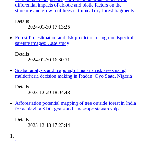
differential impacts of abiotic and biotic factors on the
structure and growth of trees in tropical dry forest fragments
Details
2024-01-30 17:13:25
Forest fire estimation and risk prediction using multispectral
satellite images: Case study
Details
2024-01-30 16:30:51
Spatial analysis and mapping of malaria risk areas using
multicriteria decision making in Ibadan, Oyo State, Nigeria
Details
2023-12-29 18:04:48
Afforestation potential mapping of tree outside forest in India
for achieving SDG goals and landscape stewardship
Details
2023-12-18 17:23:44