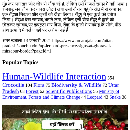
मुंह कर लगातार जोर जोर से भौंक रहे हैं, लेकिन उसे माजरा समझ में नही आया।
रामबाबू जब शौच कर वापस लौटने लगा उसी दौरान गेहूं के खेत में से अचानक
एक तेंदुआ निकला और कुत्तों को दौड़ा लिया। तेंदुए ने एक कुत्ते को दबोच
लिया। तेंदुआ देख रामबाबू भागने लगा, लेकिन इसी बीच तेंदुए ने कुत्ते को
छोड़कर रामबाबू पर झपट्टा मार दिया, तेंदुए के हमले में रामबाबू के सीने, पीठ
हांथ इत्यादि में कई जगहों पर खरोंच आई है।
अमर उजाला 13 जनवरी 2021 https://www.amarujala.com/uttar-
pradesh/sonebhadra/up-leopard-presence-signs-at-ghoraval-
mirzapur-border?pageId=1
Popular Topics
Human-Wildlife Interaction
354
Crocodile
Flora
Biodiversity & Wildlife
Uttar
104
75
72
Pradesh
Forest
Scientific Publications
Ministry of
68
62
55
Environment, Forests and Climate Change
44
Leopard
43
Snake
38