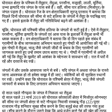
घोरावल क्षेत्र के पश्चिम में तेंदुहार, तेंदुआ, परसौना, मजूरही, लाली, मूर्तिया,
उभ्भा इत्यादि गांव जंगल के पास बसे हैं। वहीं, सीमा पार हलिया (मिर्जापुर) के
जंगल पड़ता है। घोरावल रेंज के वन क्षेत्राधिकारी सुरजू प्रसाद ने बताया कि
पिछले दिनों घोरावल की सीमा से सटे हलिया के जंगलों में तेंदुए के पदचिह्न पाए
गए हैं। इससे इलाके में तेंदुए की गतिविधियां बढ़ने की आशंका है।
चूंकि, घोरावल की पश्चिमी सीमा हलिया के जंगलों से सटी हुई है। ऐसे में तेंदुहार,
परसौना, मूर्तिया इत्यादि के जंगलों एवं आस पास के इलाकों में तेंदुआ कभी भी
धमक सकता है। वन क्षेत्राधिकारी ने बताया कि दो दिन पहले इस संबंध में
ग्रामीणों के बीच जागरूकता अभियान चलाते हुए गोष्ठी भी आयोजित की गई थी।
इस गोष्ठी में तेंदुआ, भालू जैसे जंगली जीवों से बचाव के लिए ग्रामीणों को
जागरूक करते हुए उन्हें तमाम उपाय बताए गए थे। गोष्ठी में ग्रामीणों से अपील
की गई कि तेंदुए के मूवमेंट की आशंका के मद्देनजर वे सावधान रहें। रात में घरों में
रहें और दरवाजे बंद रखें।
जंगलों में और उसके आसपास जाने से बचें। यदि जंगल में अथवा जंगल के रास्ते
जाना आवश्यक हो तो हमेशा समूह में ही जाएं। मवेशियों को भी सुरक्षित स्थानों
पर रखें। उन्होंने कहा कि घोरावल के पश्चिमी क्षेत्र में तेंदुए, भालू जैसे जंगली
जानवरों से बचाव के लिए लगातार अभियान चलाया जाएगा।
दो साल पहले नौगढ़वा के जंगल में निकला था तेंदुआ
दो साल पहले 23 मार्च 2019 को घोरावल कोतवाली क्षेत्र में मिर्जापुर-सोनभद्र
की सीमा पर जंगली क्षेत्र से सटे नौगढ़वा निवासी रामबाबू गोंड़ (22) पुत्र
राजाराम गोंड़ शनिवार सुबह शौच करने के लिए बलुई बंधा की तरफ गया हुआ
था।शौच करने के दौरान उसने देखा कि आधे दर्जन कुत्ते गेहूं की खेत की तरफ