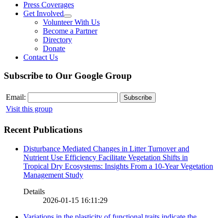
Press Coverages
Get Involved
Volunteer With Us
Become a Partner
Directory
Donate
Contact Us
Subscribe to Our Google Group
Email:
Visit this group
Recent Publications
Disturbance Mediated Changes in Litter Turnover and
Nutrient Use Efficiency Facilitate Vegetation Shifts in
Tropical Dry Ecosystems: Insights From a 10-Year Vegetation
Management Study
Details
2026-01-15 16:11:29
Variations in the plasticity of functional traits indicate the