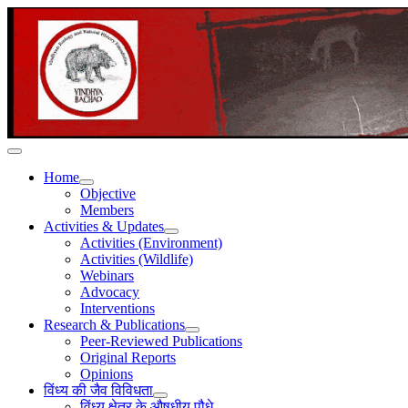
Home
Objective
Members
Activities & Updates
Activities (Environment)
Activities (Wildlife)
Webinars
Advocacy
Interventions
Research & Publications
Peer-Reviewed Publications
Original Reports
Opinions
विंध्य की जैव विविधता
विंध्य क्षेत्र के औषधीय पौधे