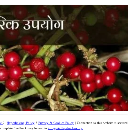
te
2.
Hyperlinking Policy
3.
Privacy & Cookies Policy
| Connection to this website is secured
y complaint/feedback may be sent to
info@vindhyabachao.org