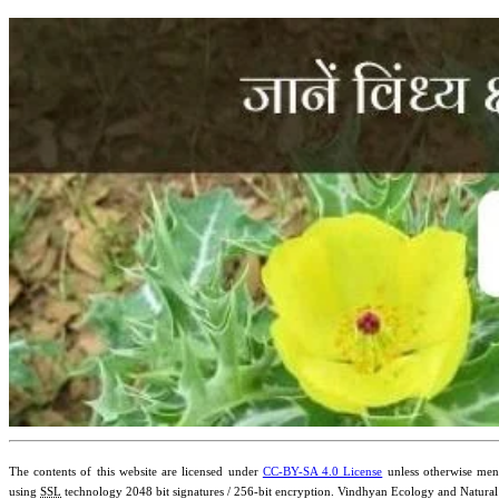
The contents of this website are licensed under
CC-BY-SA 4.0 License
unless otherwise ment
using
SSL
technology 2048 bit signatures / 256-bit encryption. Vindhyan Ecology and Natural