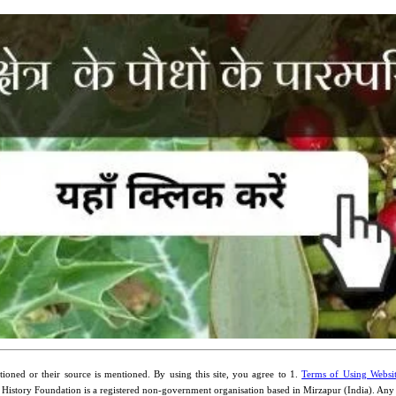
ioned or their source is mentioned. By using this site, you agree to 1.
Terms of Using Websi
 History Foundation is a registered non-government organisation based in Mirzapur (India). An