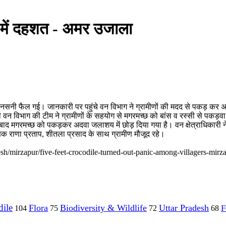
ं में दहशत - अमर उजाला
 सनसनी फैल गई। जानकारी पर पहुंचे वन विभाग ने ग्रामीणों की मदद से पकड़ कर अद
ी वन विभाग की टीम ने ग्रामीणों के सहयोग से मगरमच्छ को बांस व रस्सी से पकड़वा 
रने के बाद मगरमच्छ को पकड़कर अदवा जलाशय में छोड़ दिया गया है। वन क्षेत्राधिक
रक्षक राणा प्रताप, शीतला प्रसाद के साथ ग्रामीण मौजूद रहे।
esh/mirzapur/five-feet-crocodile-turned-out-panic-among-villagers-mi
ile
Flora
Biodiversity & Wildlife
Uttar Pradesh
F
104
75
72
68