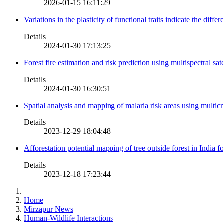
2026-01-15 16:11:29
Variations in the plasticity of functional traits indicate the diff
Details
2024-01-30 17:13:25
Forest fire estimation and risk prediction using multispectral sat
Details
2024-01-30 16:30:51
Spatial analysis and mapping of malaria risk areas using multic
Details
2023-12-29 18:04:48
Afforestation potential mapping of tree outside forest in India
Details
2023-12-18 17:23:44
Home
Mirzapur News
Human-Wildlife Interactions