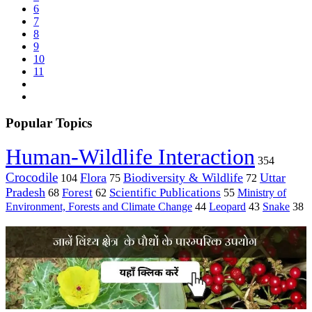
6
7
8
9
10
11
Popular Topics
Human-Wildlife Interaction
354
Crocodile
Flora
Biodiversity & Wildlife
Uttar
104
75
72
Pradesh
Forest
Scientific Publications
Ministry of
68
62
55
Environment, Forests and Climate Change
44
Leopard
43
Snake
38