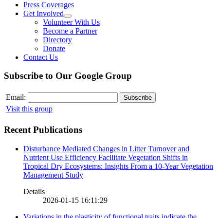
Press Coverages
Get Involved
Volunteer With Us
Become a Partner
Directory
Donate
Contact Us
Subscribe to Our Google Group
Email:
Visit this group
Recent Publications
Disturbance Mediated Changes in Litter Turnover and
Nutrient Use Efficiency Facilitate Vegetation Shifts in
Tropical Dry Ecosystems: Insights From a 10-Year Vegetation
Management Study
Details
2026-01-15 16:11:29
Variations in the plasticity of functional traits indicate the