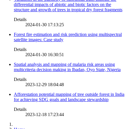
differential impacts of abiotic and biotic factors on the
structure and growth of trees in tropical dry forest fragments
Details
2024-01-30 17:13:25
Forest fire estimation and risk prediction using multispectral
satellite images: Case study
Details
2024-01-30 16:30:51
Spatial analysis and mapping of malaria risk areas using
multicriteria decision making in Ibadan, Oyo State, Nigeria
Details
2023-12-29 18:04:48
Afforestation potential mapping of tree outside forest in India
for achieving SDG goals and landscape stewardship
Details
2023-12-18 17:23:44