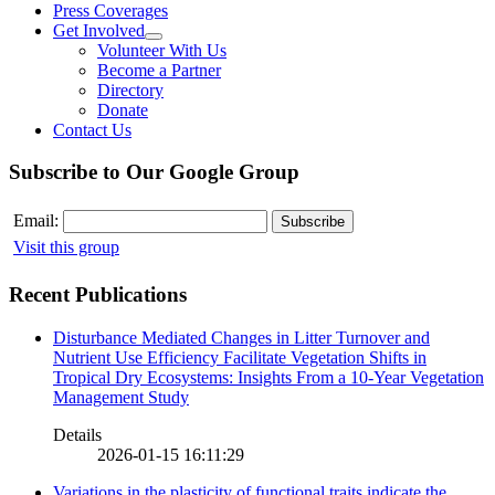
Press Coverages
Get Involved
Volunteer With Us
Become a Partner
Directory
Donate
Contact Us
Subscribe to Our Google Group
Email:
Visit this group
Recent Publications
Disturbance Mediated Changes in Litter Turnover and
Nutrient Use Efficiency Facilitate Vegetation Shifts in
Tropical Dry Ecosystems: Insights From a 10-Year Vegetation
Management Study
Details
2026-01-15 16:11:29
Variations in the plasticity of functional traits indicate the