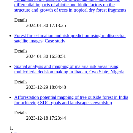
differential impacts of abiotic and biotic factors on the
structure and growth of trees in tropical dry forest fragments
Details
2024-01-30 17:13:25
Forest fire estimation and risk prediction using multispectral
satellite images: Case study
Details
2024-01-30 16:30:51
Spatial analysis and mapping of malaria risk areas using
multicriteria decision making in Ibadan, Oyo State, Nigeria
Details
2023-12-29 18:04:48
Afforestation potential mapping of tree outside forest in India
for achieving SDG goals and landscape stewardship
Details
2023-12-18 17:23:44