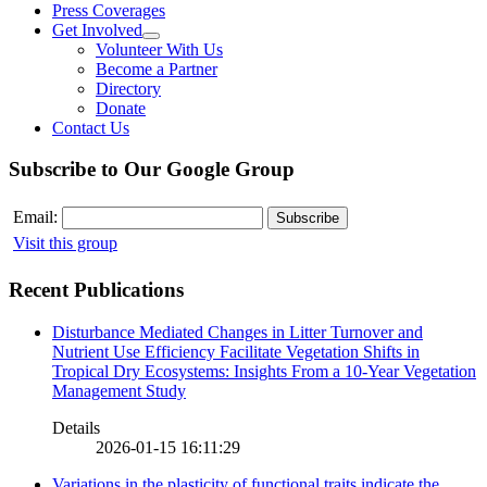
Press Coverages
Get Involved
Volunteer With Us
Become a Partner
Directory
Donate
Contact Us
Subscribe to Our Google Group
Email:
Visit this group
Recent Publications
Disturbance Mediated Changes in Litter Turnover and
Nutrient Use Efficiency Facilitate Vegetation Shifts in
Tropical Dry Ecosystems: Insights From a 10-Year Vegetation
Management Study
Details
2026-01-15 16:11:29
Variations in the plasticity of functional traits indicate the