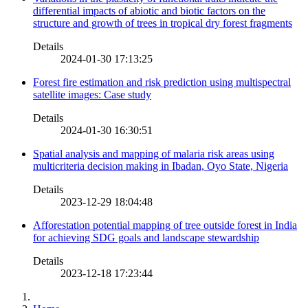
differential impacts of abiotic and biotic factors on the
structure and growth of trees in tropical dry forest fragments
Details
2024-01-30 17:13:25
Forest fire estimation and risk prediction using multispectral
satellite images: Case study
Details
2024-01-30 16:30:51
Spatial analysis and mapping of malaria risk areas using
multicriteria decision making in Ibadan, Oyo State, Nigeria
Details
2023-12-29 18:04:48
Afforestation potential mapping of tree outside forest in India
for achieving SDG goals and landscape stewardship
Details
2023-12-18 17:23:44