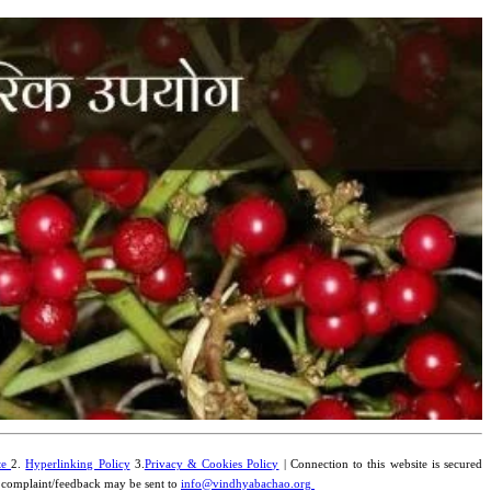
te
2.
Hyperlinking Policy
3.
Privacy & Cookies Policy
| Connection to this website is secured
y complaint/feedback may be sent to
info@vindhyabachao.org