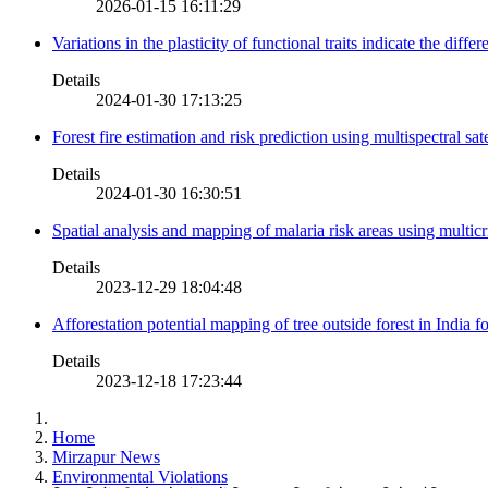
2026-01-15 16:11:29
Variations in the plasticity of functional traits indicate the diff
Details
2024-01-30 17:13:25
Forest fire estimation and risk prediction using multispectral sat
Details
2024-01-30 16:30:51
Spatial analysis and mapping of malaria risk areas using multic
Details
2023-12-29 18:04:48
Afforestation potential mapping of tree outside forest in India
Details
2023-12-18 17:23:44
Home
Mirzapur News
Environmental Violations