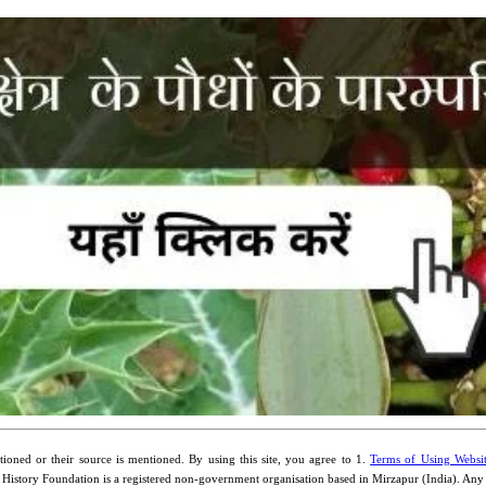
ioned or their source is mentioned. By using this site, you agree to 1.
Terms of Using Websi
 History Foundation is a registered non-government organisation based in Mirzapur (India). An