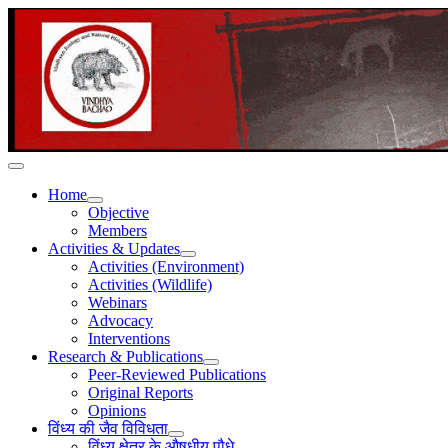
Home
Objective
Members
Activities & Updates
Activities (Environment)
Activities (Wildlife)
Webinars
Advocacy
Interventions
Research & Publications
Peer-Reviewed Publications
Original Reports
Opinions
विंध्य की जैव विविधता
विंध्य क्षेत्र के औषधीय पौधे