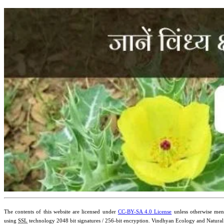
The contents of this website are licensed under
CC-BY-SA 4.0 License
unless otherwise ment
using
SSL
technology 2048 bit signatures / 256-bit encryption. Vindhyan Ecology and Natural