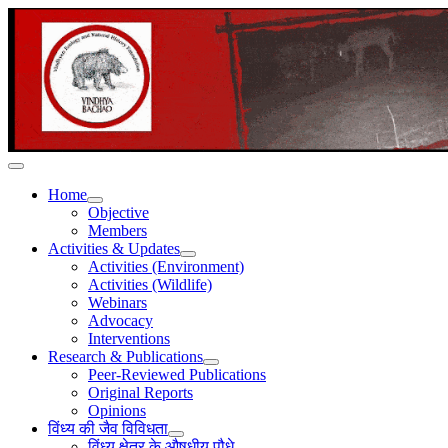
Home
Objective
Members
Activities & Updates
Activities (Environment)
Activities (Wildlife)
Webinars
Advocacy
Interventions
Research & Publications
Peer-Reviewed Publications
Original Reports
Opinions
विंध्य की जैव विविधता
विंध्य क्षेत्र के औषधीय पौधे