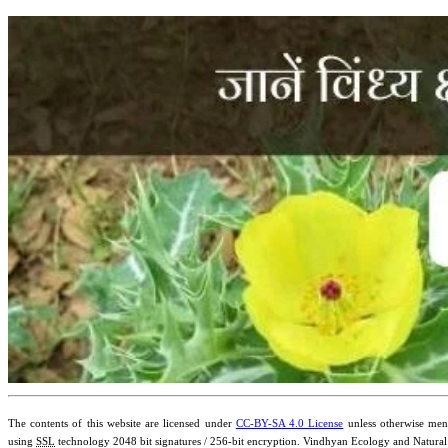
The contents of this website are licensed under
CC-BY-SA 4.0 License
unless otherwise ment
using
SSL
technology 2048 bit signatures / 256-bit encryption. Vindhyan Ecology and Natural