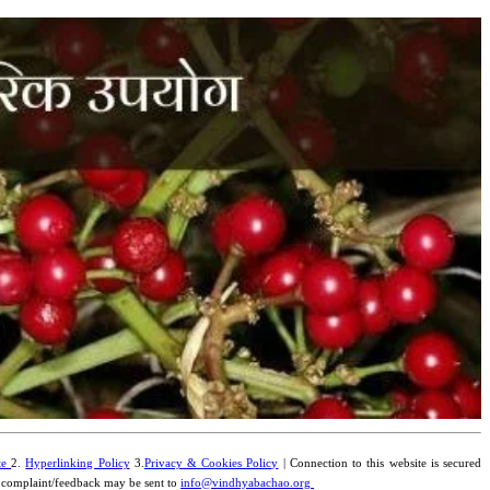
te
2.
Hyperlinking Policy
3.
Privacy & Cookies Policy
| Connection to this website is secured
y complaint/feedback may be sent to
info@vindhyabachao.org