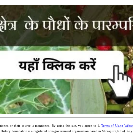
ioned or their source is mentioned. By using this site, you agree to 1.
Terms of Using Websi
 History Foundation is a registered non-government organisation based in Mirzapur (India). An