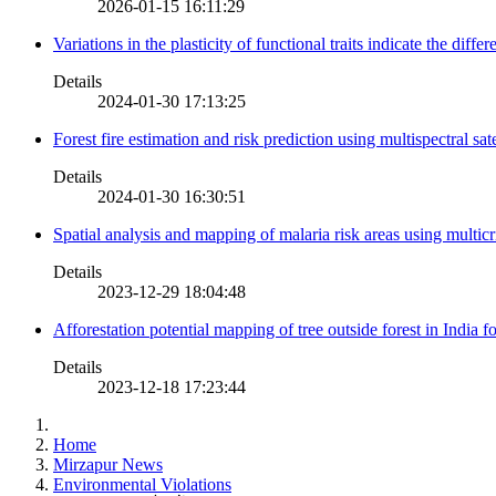
2026-01-15 16:11:29
Variations in the plasticity of functional traits indicate the diff
Details
2024-01-30 17:13:25
Forest fire estimation and risk prediction using multispectral sat
Details
2024-01-30 16:30:51
Spatial analysis and mapping of malaria risk areas using multic
Details
2023-12-29 18:04:48
Afforestation potential mapping of tree outside forest in India
Details
2023-12-18 17:23:44
Home
Mirzapur News
Environmental Violations