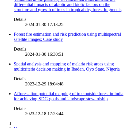
differential impacts of abiotic and biotic factors on the
structure and growth of trees in tropical dry forest fragments
Details
2024-01-30 17:13:25
Forest fire estimation and risk prediction using multispectral
satellite images: Case study
Details
2024-01-30 16:30:51
Spatial analysis and mapping of malaria risk areas using
multicriteria decision making in Ibadan, Oyo State, Nigeria
Details
2023-12-29 18:04:48
Afforestation potential mapping of tree outside forest in India
for achieving SDG goals and landscape stewardship
Details
2023-12-18 17:23:44