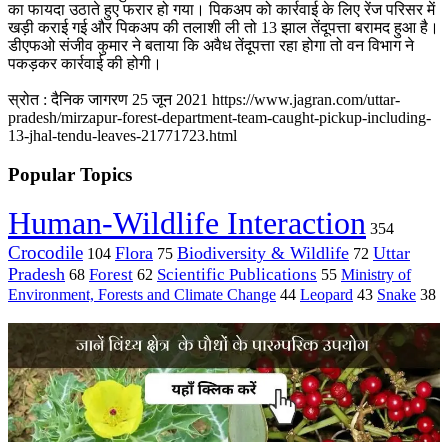
का फायदा उठाते हुए फरार हो गया। पिकअप को कार्रवाई के लिए रेंज परिसर में
खड़ी कराई गई और पिकअप की तलाशी ली तो 13 झाल तेंदूपत्ता बरामद हुआ है।
डीएफओ संजीव कुमार ने बताया कि अवैध तेंदूपत्ता रहा होगा तो वन विभाग ने
पकड़कर कार्रवाई की होगी।
स्रोत : दैनिक जागरण 25 जून 2021
https://www.jagran.com/uttar-
pradesh/mirzapur-forest-department-team-caught-pickup-including-
13-jhal-tendu-leaves-21771723.html
Popular Topics
Human-Wildlife Interaction
354
Crocodile
Flora
Biodiversity & Wildlife
Uttar
104
75
72
Pradesh
Forest
Scientific Publications
Ministry of
68
62
55
Environment, Forests and Climate Change
44
Leopard
43
Snake
38