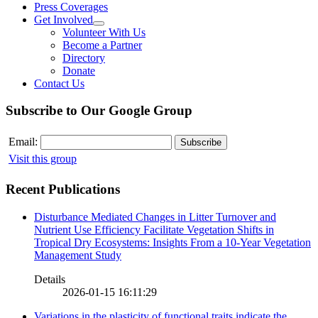
Press Coverages
Get Involved
Volunteer With Us
Become a Partner
Directory
Donate
Contact Us
Subscribe to Our Google Group
Email:
Visit this group
Recent Publications
Disturbance Mediated Changes in Litter Turnover and
Nutrient Use Efficiency Facilitate Vegetation Shifts in
Tropical Dry Ecosystems: Insights From a 10-Year Vegetation
Management Study
Details
2026-01-15 16:11:29
Variations in the plasticity of functional traits indicate the