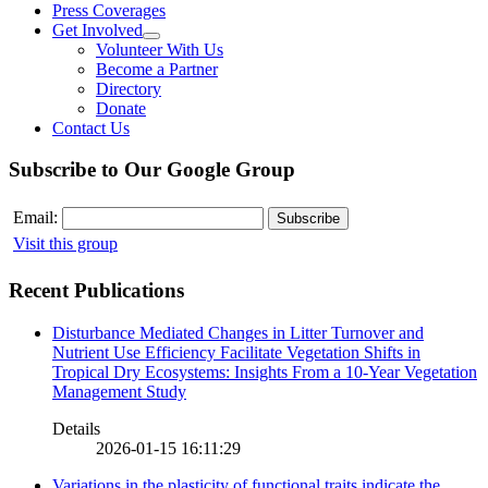
Press Coverages
Get Involved
Volunteer With Us
Become a Partner
Directory
Donate
Contact Us
Subscribe to Our Google Group
Email:
Visit this group
Recent Publications
Disturbance Mediated Changes in Litter Turnover and
Nutrient Use Efficiency Facilitate Vegetation Shifts in
Tropical Dry Ecosystems: Insights From a 10-Year Vegetation
Management Study
Details
2026-01-15 16:11:29
Variations in the plasticity of functional traits indicate the