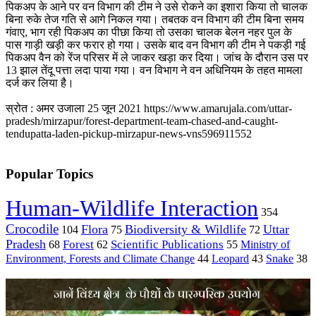
पिकअप के आने पर वन विभाग की टीम ने उसे रोकने का इशारा किया तो चालक
बिना रुके तेज गति से आगे निकल गया। तबतक वन विभाग की टीम बिना समय
गंवाए, भाग रही पिकअप का पीछा किया तो उसका चालक बेलन नहर पुल के
पास गाड़ी खड़ी कर फरार हो गया। उसके बाद वन विभाग की टीम ने पकड़ी गई
पिकअप वैन को रेंज परिसर में ले जाकर खड़ा कर दिया। जांच के दौरान उस पर
13 झाल तेंदू पत्ता लदा पाया गया। वन विभाग ने वन अधिनियम के तहत मामला
दर्ज कर लिया है।
स्रोत : अमर उजाला 25 जून 2021
https://www.amarujala.com/uttar-
pradesh/mirzapur/forest-department-team-chased-and-caught-
tendupatta-laden-pickup-mirzapur-news-vns596911552
Popular Topics
Human-Wildlife Interaction
354
Crocodile
Flora
Biodiversity & Wildlife
Uttar
104
75
72
Pradesh
Forest
Scientific Publications
Ministry of
68
62
55
Environment, Forests and Climate Change
44
Leopard
43
Snake
38