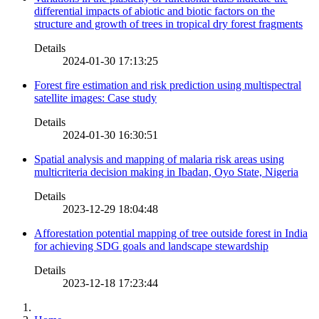
differential impacts of abiotic and biotic factors on the
structure and growth of trees in tropical dry forest fragments
Details
2024-01-30 17:13:25
Forest fire estimation and risk prediction using multispectral
satellite images: Case study
Details
2024-01-30 16:30:51
Spatial analysis and mapping of malaria risk areas using
multicriteria decision making in Ibadan, Oyo State, Nigeria
Details
2023-12-29 18:04:48
Afforestation potential mapping of tree outside forest in India
for achieving SDG goals and landscape stewardship
Details
2023-12-18 17:23:44