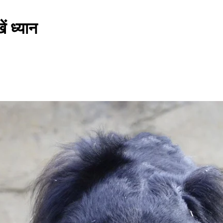
ं ध्यान