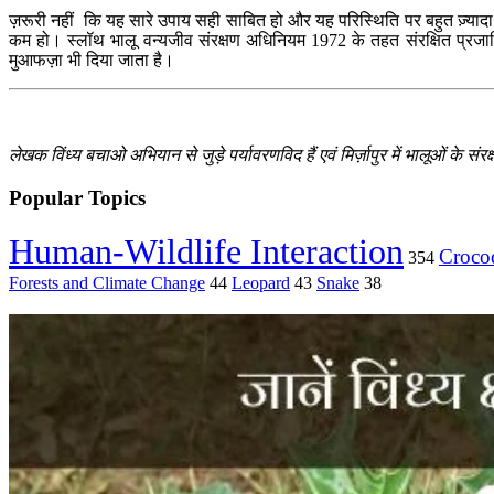
ज़रूरी नहीं कि यह सारे उपाय सही साबित हो और यह परिस्थिति पर बहुत ज़्यादा
कम हो। स्लॉथ भालू वन्यजीव संरक्षण अधिनियम 1972 के तहत संरक्षित प्रजाति
मुआफज़ा भी दिया जाता है।
लेखक विंध्य बचाओ अभियान से जुड़े पर्यावरणविद हैं एवं मिर्ज़ापुर में भालूओं क
Popular Topics
Human-Wildlife Interaction
Crocod
354
Forests and Climate Change
44
Leopard
43
Snake
38