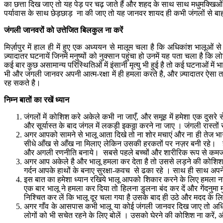
का छत्ता दिख जाए तो यह पेड़ पर चढ़ जाते हैं और शहद के साथ साथ मधुमक्खिओं को 
पर्यावास के साथ छेड़छाड़ ना की जाए तो यह जानवर शायद ही कभी जंगलों से बाह
जंगली जानवरों को उत्तेजित बिलकुल ना करें
मिर्ज़ापुर में हाल ही में हुए एक अध्ययन से मालूम चला है कि अधिकांश भालूओं 
ज़्यादातर घटनायें जिनमें मनुष्यों को नुक्सान पहुंचा हो उनमें यह पता चला है क
कई बार कुछ असामान्य परिस्थितिओं में इंसानी मृत्यु भी हुई है तो कई घटनाओं 
भी और जंगली जानवर अपनी आत्म-रक्षा में ही हमला करते है, और ज़्यादातर ऐसा तब 
रह सकते है।
निम्न बातों का रखें ध्यान
जंगलों में कोशिश करे अकेले कभी ना जाएँ, और समूह में हमेशा एक दुसर
और सूर्यास्त के बाद जंगल में लकड़ी इकठ्ठा करने ना जाए । जंगली रा
अगर आपको सामने से भालू आता दिखे तो ना शोर मचाएं और ना ही तेज भागन
सीधे आँख से आँख ना मिलाए लेकिन उसकी हरकतों पर नज़र बनी रहे। हड़बड़
और अगली रणनीति बनाये। सबसे पहले बच्चों और शारीरिक रूप से कमजोर 
अगर आप अकेले है और भालू हमला कर देता है तो उससे लड़ने की कोशिश न
गर्दन आपके हाथों के बनाए सुरक्षा-कवच से ढका रहे । साथ ही साथ अपने 
इस बात का हमेशा ध्यान रखिये भालू आपको शिकार करने के लिए हमला नहीं 
एक बार भालू ने हमला कर दिया तो हिलना डुलना बंद कर दें और गेंदनुमा 
निश्चित कर लें कि भालू दूर चला गया है उसके बाद ही उठे और मदद के लिए
अगर गाँव के आसपास कभी भालू या कोई जंगली जानवर दिख जाए तो अधि
लोगों को भी सचेत रहने के लिए बोलें । उसको घेरने की कोशिश ना करें,