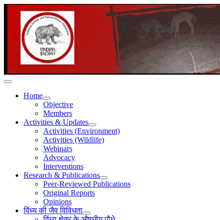
Home
Objective
Members
Activities & Updates
Activities (Environment)
Activities (Wildlife)
Webinars
Advocacy
Interventions
Research & Publications
Peer-Reviewed Publications
Original Reports
Opinions
विंध्य की जैव विविधता
विंध्य क्षेत्र के औषधीय पौधे