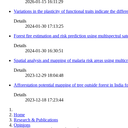
2026-01-15 16:11:29
Variations in the plasticity of functional traits indicate the diff
Details
2024-01-30 17:13:25
Forest fire estimation and risk prediction using multispectral sat
Details
2024-01-30 16:30:51
Spatial analysis and mapping of malaria risk areas using multic
Details
2023-12-29 18:04:48
Afforestation potential mapping of tree outside forest in India
Details
2023-12-18 17:23:44
Home
Research & Publications
Opinions