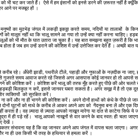
भी चट कर जाते हैं। ऐसे में हम इंसानों को इनसे डरने की ज़रूरत नहीं है क्यूंकि 
र आने पर मजबूर हों ।
से मनुष्यों का मुठभेड़ जंगल में लकड़ी इकठ्ठा करते समय, नदियों या तालाबों के क
ि लोगों को मालूम नहीं था कि भालू सामने आ गया तो उन्हें क्या नहीं करना चाहिए। 
में भालूओं को भी मौत के घात उतारा जा चुका है। यह बात समझना बहुत ज़रूरी है कि
होता है जब हम उन्हें डराने की कोशिश में उन्हें उत्तेजित कर देते हैं । अच्छी ब
े से करीब रहे। अँधेरी झाडी, पथरीले टीले, पहाड़ी और गुफाओं के नज़दीक ना जाए,
स्तों से गुजरते समय आवाज करते रहे जिससे अगर आसपास कोई जानवर हो तो आपसे 
े की कोशिश करें । कोशिश करें भालू की तरफ मुँह करते हुए पीछे की ओर चलते रहे
ी बिलकुल न करें, इससे जानवर घबरा सकता है। अगर समूह में है तो एक दूसरे स
व्यक्तियों को सुरक्षित करें।
ा करें और ना ही भागने की कोशिश करें। अपने दोनों हाथों को कंधे के पीछे ले
दोनों घुटनों को माथे के करीब ले आकर अपने आप को गेंदनुमा बना लें और एक दिश
करता है। वह ज़्यादा से ज़्यादा आपको नाखून मारेगा या दांत से काटेगा सिर्फ ये 
मुद्रा में ही पड़े रहें। भालू आपको नाखूनों से वार करने के बाद स्वत: ही चला ज
 देखें ।
कतर संभावना यह है कि वह जानवर अपने आप जंगल में वापस चला जाएगा। अगर ल
 और ना ही उस किसी भी तरह के हथियार से हमला करें ।